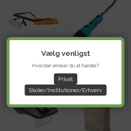
Vælg venligst
Brillelup med stel
LED Lommelygte - 1 W
DKK 383,20
DKK 54,40
ekskl. moms
ekskl. moms
Hvordan ønsker du at handle?
Privat
Skoler/Institutioner/Erhverv