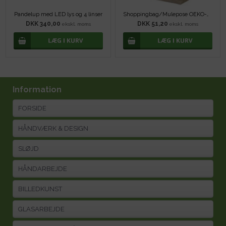
Pandelup med LED lys og 4 linser
Shoppingbag/Mulepose OEKO-TEXÂ® - DIY
DKK 340,00
DKK 51,20
ekskl. moms
ekskl. moms
Information
FORSIDE
HÅNDVÆRK & DESIGN
SLØJD
HÅNDARBEJDE
BILLEDKUNST
GLASARBEJDE