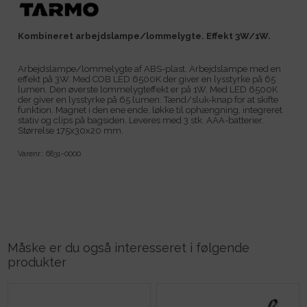
Kombineret arbejdslampe/lommelygte. Effekt 3W/1W.
Arbejdslampe/lommelygte af ABS-plast. Arbejdslampe med en
effekt på 3W. Med COB LED 6500K der giver en lysstyrke på 65
lumen. Den øverste lommelygteffekt er på 1W. Med LED 6500K
der giver en lysstyrke på 65 lumen. Tænd/sluk-knap for at skifte
funktion. Magnet i den ene ende, løkke til ophængning, integreret
stativ og clips på bagsiden. Leveres med 3 stk. AAA-batterier.
Størrelse 175x30x20 mm.
Varenr.:
6831-0000
Måske er du også interesseret i følgende
produkter