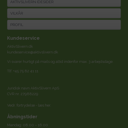
AKTIVSLIVERN IDÉSIDER
VILKÅR
PROFIL
Kundeservice
AktivSlivern.dk
kundeservice@aktivslivern.dk
Vi svarer hurtigt på mails og altid indenfor max. 3 arbejdsdage.
Tlf.
+45 75 82 41 11
Juridisk navn AktivSlivern ApS
CVR nr. 27988229
Vedr. fortrydelse -
læs her
.
Åbningstider
Mandag: 08.00 – 16.00