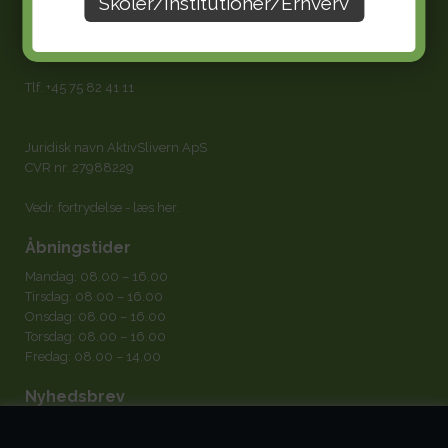
Skoler/Institutioner/Erhverv
AktivSlivern.dk
kundeservice@aktivslivern.dk
Vi svarer hurtigt på mails og altid indenfor max. 3 arbejdsdage.
Tlf.
+45 75 82 41 11
Juridisk navn AktivSlivern ApS
CVR nr. 27988229
Vedr. fortrydelse -
læs her
.
Åbningstider
Mandag: 08.00 – 16.00
Tirsdag: 08.00 – 16.00
Onsdag: 08.00 – 16.00
Torsdag: 08.00 – 16.00
Fredag: 08.00 – 14.00
Nyhedsbrev