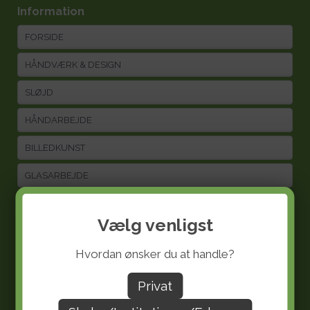
Information
FORSIDE
HÅNDVÆRK & DESIGN
SLØJD
HÅNDARBEJDE
BILLEDKUNST
GLASARBEJDE
AKTIVSLIVERN IDÉSIDER
Vælg venligst
VILKÅR
Hvordan ønsker du at handle?
PROFIL
Privat
Kundeservice