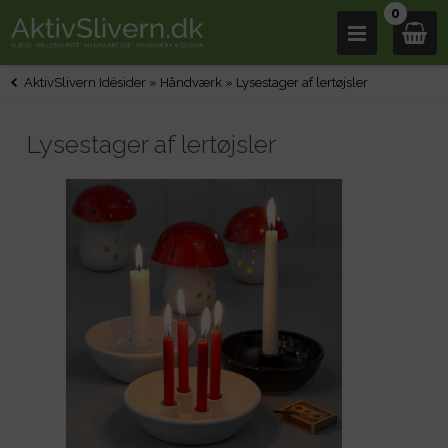
0
AktivSlivern Idésider
»
Håndværk
»
Lysestager af lertøjsler
Lysestager af lertøjsler