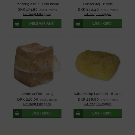
Penselsglassur - Hvid blank
Lerværktøj - 8 dele
DKK 173,60
DKK 122,40
ekskl. moms
ekskl. moms
Evt. fragt tillægges
.
Evt. fragt tillægges
.
Lertøjsler Rød - 10 kg
Natursvamp Levantin - 6-10 cm
DKK 216,00
DKK 128,80
ekskl. moms
ekskl. moms
Evt. fragt tillægges
.
Evt. fragt tillægges
.