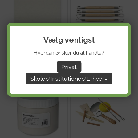
Vælg venligst
Lertøjsler hvid fin - 10 kg
Slynger til ler - 6 stk
Hvordan ønsker du at handle?
DKK 288,00
DKK 112,80
ekskl. moms
ekskl. moms
Evt. fragt tillægges
.
Evt. fragt tillægges
.
Privat
Skoler/Institutioner/Erhverv