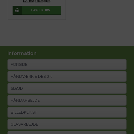
Evt. fragt tillægges
.
Information
FORSIDE
HÅNDVÆRK & DESIGN
SLØJD
HÅNDARBEJDE
BILLEDKUNST
GLASARBEJDE