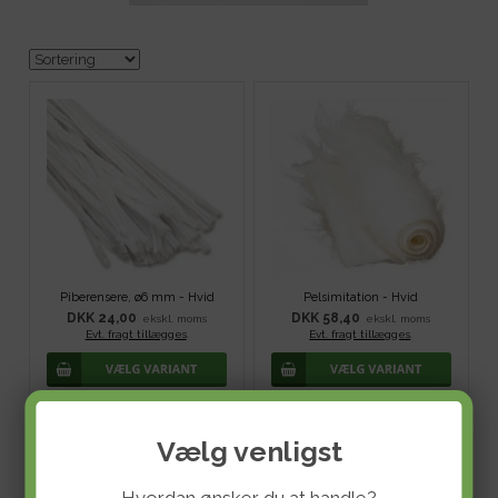
Piberensere, ø6 mm - Hvid
Pelsimitation - Hvid
DKK 24,00
DKK 58,40
ekskl. moms
ekskl. moms
Evt. fragt tillægges
.
Evt. fragt tillægges
.
Vælg venligst