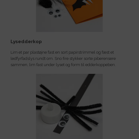
Lysedderkop
Lim et par plastøjne fast en sort papirstrimmel og fæst et
ledfyrfadslys rundt om. Sno fire stykker sorte piberensere
sammen, lim fast under lyset og form til edderkoppeben.