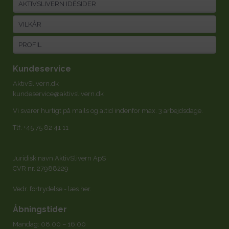
AKTIVSLIVERN IDÉSIDER
VILKÅR
PROFIL
Kundeservice
AktivSlivern.dk
kundeservice@aktivslivern.dk
Vi svarer hurtigt på mails og altid indenfor max. 3 arbejdsdage.
Tlf.
+45 75 82 41 11
Juridisk navn AktivSlivern ApS
CVR nr. 27988229
Vedr. fortrydelse -
læs her
.
Åbningstider
Mandag: 08.00 – 16.00