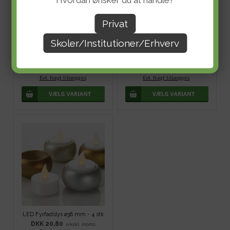
Hvordan ønsker du at handle?
Privat
Skoler/Institutioner/Erhverv
Limstift UHU Stick - 21 g
Plastøjne - 200 stk
DKK 22,40
DKK 34,40
ekskl. moms
ekskl. moms
Evt. fragt tillægges
.
Evt. fragt tillægges
.
LED Fyrfadslys ø38 mm - 4 stk
DKK 20,80
ekskl. moms