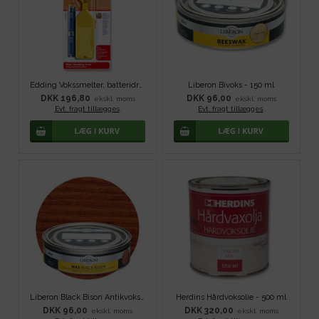
Edding Vokssmelter, batteridreven
Liberon Bivoks - 150 ml
DKK 196,80
DKK 96,00
ekskl. moms
ekskl. moms
Evt. fragt tillægges
.
Evt. fragt tillægges
.
Liberon Black Bison Antikvoks - Mahognibrun
Herdins Hårdvoksolie - 500 ml
DKK 96,00
DKK 320,00
ekskl. moms
ekskl. moms