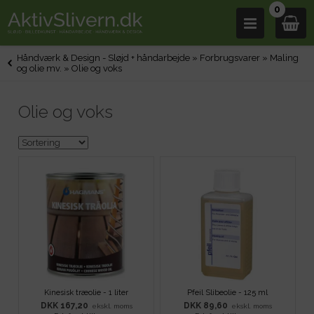
0
Håndværk & Design - Sløjd + håndarbejde
»
Forbrugsvarer
»
Maling
og olie mv.
»
Olie og voks
Olie og voks
Kinesisk træolie - 1 liter
Pfeil Slibeolie - 125 ml
DKK 167,20
DKK 89,60
ekskl. moms
ekskl. moms