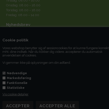
Tirsdag: 08.00 – 16.00
Onsdag: 08.00 – 16.00
Torsdag: 08.00 – 16.00
Fredag: 08.00 – 14.00
Nyhedsbrev
Cookie politik
Vores webshop benytter sig af sessioncookies for at kunne fungere korrekt
mht. dine indkøb. Når du klikker dig videre, accepterer du automatisk
Jeg accepterer
betingelserne
anvendelsen af cookies.
Vi gemmer ikke på oplysninger om din adfærd.
Du kan til enhver tid afmelde dig igen.
Nødvendige
Markedsføring
Funktionelle
Statistiske
Vis cookie detaljer