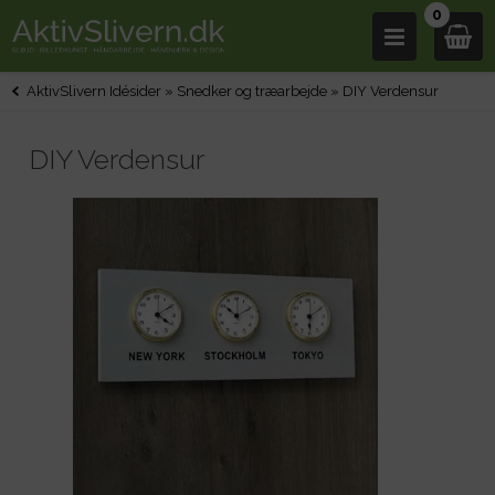
0
AktivSlivern Idésider
»
Snedker og træarbejde
»
DIY Verdensur
DIY Verdensur