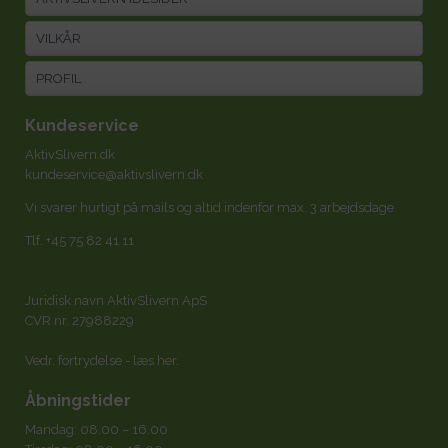
VILKÅR
PROFIL
Kundeservice
AktivSlivern.dk
kundeservice@aktivslivern.dk
Vi svarer hurtigt på mails og altid indenfor max. 3 arbejdsdage.
Tlf.
+45 75 82 41 11
Juridisk navn AktivSlivern ApS
CVR nr. 27988229
Vedr. fortrydelse -
læs her
.
Åbningstider
Mandag: 08.00 – 16.00