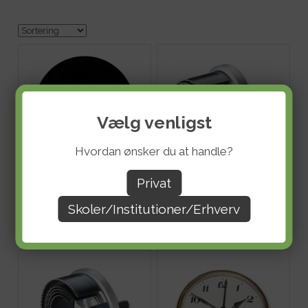
Vælg venligst
Hvordan ønsker du at handle?
Interiørmaling Rustical - Black
Wolfcraft Hulsav - 25-62 mm
Privat
DKK 68,80
DKK 108,80
ekskl. moms
ekskl. moms
Evt. fragt tillægges
.
Evt. fragt tillægges
.
Skoler/Institutioner/Erhverv