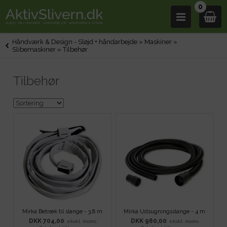
0
Håndværk & Design - Sløjd + håndarbejde
»
Maskiner
»
Slibemaskiner
»
Tilbehør
Tilbehør
Mirka Betræk til slange - 3,8 m
Mirka Udsugningsslange - 4 m
DKK 704,00
DKK 960,00
ekskl. moms
ekskl. moms