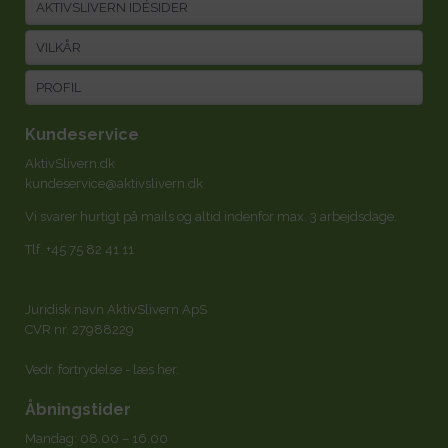
AKTIVSLIVERN IDÉSIDER
VILKÅR
PROFIL
Kundeservice
AktivSlivern.dk
kundeservice@aktivslivern.dk
Vi svarer hurtigt på mails og altid indenfor max. 3 arbejdsdage.
Tlf.
+45 75 82 41 11
Juridisk navn AktivSlivern ApS
CVR nr. 27988229
Vedr. fortrydelse -
læs her
.
Åbningstider
Mandag: 08.00 – 16.00