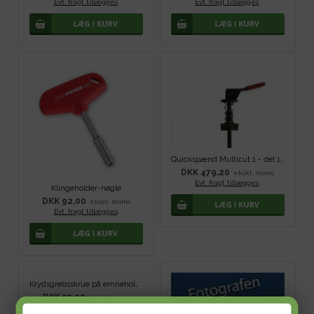
Evt. fragt tillægges
.
Evt. fragt tillægges
.
Quickspænd Multicut 1 - del 12
DKK 479,20
ekskl. moms
Evt. fragt tillægges
.
Klingeholder-nøgle
DKK 92,00
ekskl. moms
Evt. fragt tillægges
.
Krydsgrebsskrue på emneholder
DKK 30,00
ekskl. moms
Evt. fragt tillægges
.