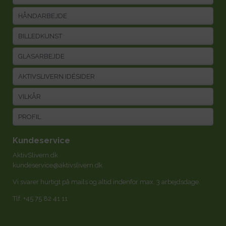
HÅNDARBEJDE
BILLEDKUNST
GLASARBEJDE
AKTIVSLIVERN IDÉSIDER
VILKÅR
PROFIL
Kundeservice
AktivSlivern.dk
kundeservice@aktivslivern.dk
Vi svarer hurtigt på mails og altid indenfor max. 3 arbejdsdage.
Tlf.
+45 75 82 41 11