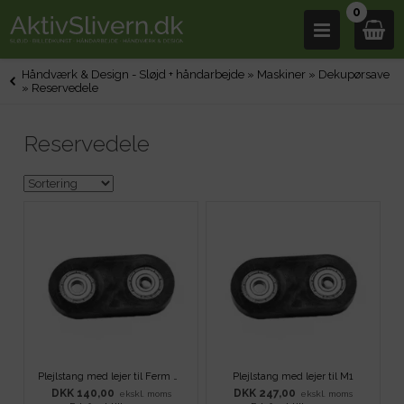
0
Håndværk & Design - Sløjd + håndarbejde
»
Maskiner
»
Dekupørsave
»
Reservedele
Reservedele
Plejlstang med lejer til Ferm dekuopørsav
Plejlstang med lejer til M1
DKK 140,00
DKK 247,00
ekskl. moms
ekskl. moms