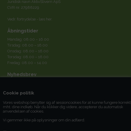
Juridisk navn AktivSlivern ApS
CVR nr. 27988229
Vedr. fortrydelse -
læs her
.
Åbningstider
Mandag: 08.00 – 16.00
Tirsdag: 08.00 – 16.00
Onsdag: 08.00 – 16.00
Torsdag: 08.00 – 16.00
Fredag: 08.00 – 14.00
Nyhedsbrev
Cookie politik
Vores webshop benytter sig af sessioncookies for at kunne fungere korrekt
mht. dine indkøb. Når du klikker dig videre, accepterer du automatisk
Jeg accepterer
betingelserne
anvendelsen af cookies.
Vi gemmer ikke på oplysninger om din adfærd.
Du kan til enhver tid afmelde dig igen.