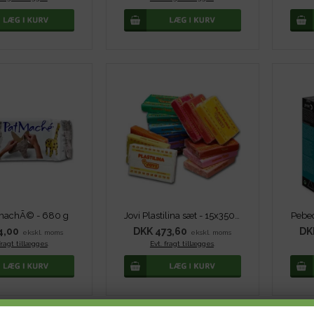
tmachÃ© - 680 g
Jovi Plastilina sæt - 15x350 g
Pebeo
4,00
DKK 473,60
DK
ekskl. moms
ekskl. moms
fragt tillægges
.
Evt. fragt tillægges
.