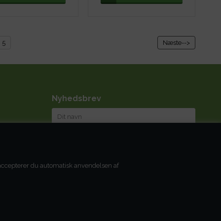
5
Næste-->
Nyhedsbrev
Jeg accepterer
betingelserne
, accepterer du automatisk anvendelsen af
Du kan til enhver tid afmelde dig igen.