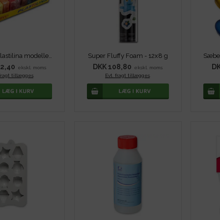
Startsæt Plastilina modellervoks
Super Fluffy Foam - 12x8 g
2,40
DKK 108,80
DK
ekskl. moms
ekskl. moms
fragt tillægges
.
Evt. fragt tillægges
.