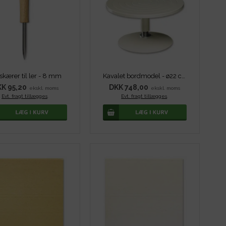
skærer til ler - 8 mm
Kavalet bordmodel - ø22 cm
K 95,20
DKK 748,00
ekskl. moms
ekskl. moms
Evt. fragt tillægges
.
Evt. fragt tillægges
.