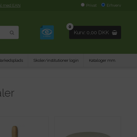
al med EAN
Privat
Erhverv
0
Kurv: 0,00 DKK
arkedsplads
Skoler/institutioner login
Kataloger mm.
ler