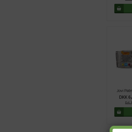
Jovi Pa
DKK 6
Evt. 