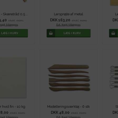
Lerskærer - Skæretråd 0,5 mm
Lersprøjte af metal
Le
4,40
DKK 163,20
DK
ekskl. moms
ekskl. moms
fragt tillægges
.
Evt. fragt tillægges
.
r hvid fin - 10 kg
Modelleringsværktøj - 6 stk
Sl
8,00
DKK 48,00
DK
ekskl. moms
ekskl. moms
fragt tillægges
.
Evt. fragt tillægges
.