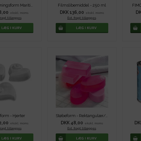
Sæbestøbningsform Maritimt
Filmslibemiddel - 250 ml
FIMO
8,00
DKK 136,00
DK
ekskl. moms
ekskl. moms
fragt tillægges
.
Evt. fragt tillægges
.
form - Hjerter
Støbeform - Rektangulær/oval
2,00
DKK 48,00
DK
ekskl. moms
ekskl. moms
fragt tillægges
.
Evt. fragt tillægges
.