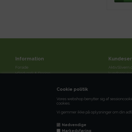
Information
Kundeser
Forside
AktivSlivern.
Håndværk & Design
kundeservice
Sløjd
Vi svarer hur
Håndarbejde
3 arbejdsdag
Cookie politik
Billedkunst
Glasarbejde
Tlf.
+45 75 82
Vores webshop benytter sig af sessioncooki
AktivSlivern Idésider
cookies.
Vilkår
Vi gemmer ikke på oplysninger om din adf
Profil
Juridisk navn
CVR nr. 279
Nødvendige
Markedsføring