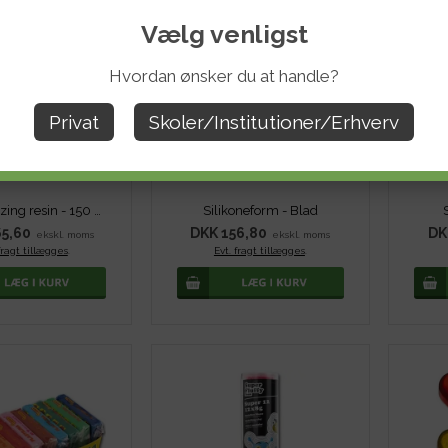
Vælg venligst
Hvordan ønsker du at handle?
Privat
Skoler/Institutioner/Erhverv
Pebeo Glazing resin - 150 ml
Silikoneform - Blad
5,60
DKK 156,80
DK
ekskl. moms
ekskl. moms
fragt tillægges
.
Evt. fragt tillægges
.