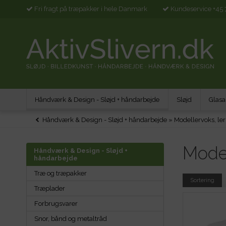
Fri fragt på træpakker i hele Danmark
Kundeservice +45 
Håndværk & Design - Sløjd + håndarbejde
Sløjd
Glasa
Håndværk & Design - Sløjd + håndarbejde
»
Modellervoks, ler
Model
Håndværk & Design - Sløjd +
håndarbejde
Træ og træpakker
Sortering
Træplader
Forbrugsvarer
Snor, bånd og metaltråd