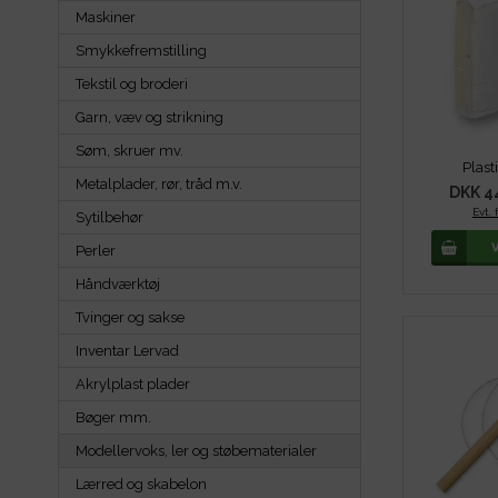
Maskiner
Smykkefremstilling
Tekstil og broderi
Garn, væv og strikning
Søm, skruer mv.
Plasti
Metalplader, rør, tråd m.v.
DKK 4
Evt. 
Sytilbehør
Perler
Håndværktøj
Tvinger og sakse
Inventar Lervad
Akrylplast plader
Bøger mm.
Modellervoks, ler og støbematerialer
Lærred og skabelon