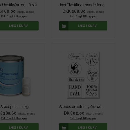
 Udstiksforme - 6 stk
Jovi Plastilina moddellervoks - 15x150 g
K 60,00
DKK 268,80
ekskl. moms
ekskl. moms
Evt. fragt tillægges
.
Evt. fragt tillægges
.
Støbeplast - 1 kg
Sæbestempler - 96x140 mm
K 285,60
DKK 92,00
ekskl. moms
ekskl. moms
Evt. fragt tillægges
.
Evt. fragt tillægges
.