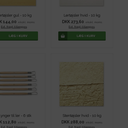
rtøjsler gul - 10 kg
Lertøjsler hvid - 10 kg
K 144,00
DKK 273,60
ekskl. moms
ekskl. moms
Evt. fragt tillægges
.
Evt. fragt tillægges
.
ynger til ler - 6 stk
Stentøjsler hvid - 10 kg
K 112,80
DKK 288,00
ekskl. moms
ekskl. moms
Evt. fragt tillægges
.
Evt. fragt tillægges
.