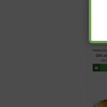
DKK 26
Evt. 