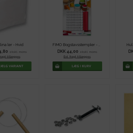
lina ler - Hvid
FIMO Bogstavsstempler - 5 mm
Hul
4,80
DKK 44,00
DK
ekskl. moms
ekskl. moms
fragt tillægges
.
Evt. fragt tillægges
.