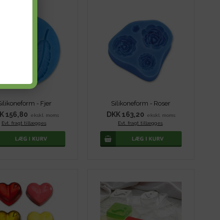
Silikoneform - Fjer
Silikoneform - Roser
K 156,80
DKK 163,20
ekskl. moms
ekskl. moms
Evt. fragt tillægges
.
Evt. fragt tillægges
.