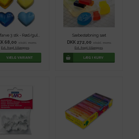
Sæbefarve 3 stk - Rød/gul/blå
Sæbestøbning sæt
K 68,00
DKK 272,00
ekskl. moms
ekskl. moms
Evt. fragt tillægges
.
Evt. fragt tillægges
.