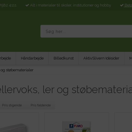
7582 4111
Alt i materialer til skoler, institutioner og hobby
Bet
rbejde
Håndarbejde
Billedkunst
AktivSlivern Idésider
M
 og støbematerialer
lervoks, ler og støbemateria
Pris stigende
Pris faldende