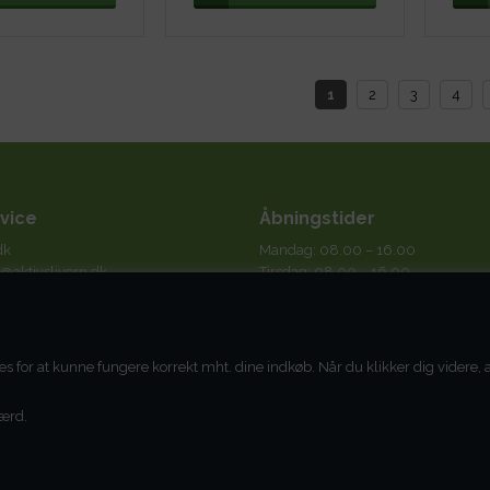
1
2
3
4
vice
Åbningstider
dk
Mandag: 08.00 – 16.00
@aktivslivern.dk
Tirsdag: 08.00 – 16.00
Onsdag: 08.00 – 16.00
tigt på mails og altid indenfor max.
Torsdag: 08.00 – 16.00
e.
Fredag: 08.00 – 14.00
 41 11
es for at kunne fungere korrekt mht. dine indkøb. Når du klikker dig videre
ærd.
 AktivSlivern ApS
88229