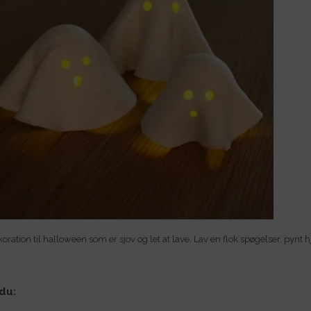
ekoration til halloween som er sjov og let at lave. Lav en flok spøgelser, pyn
du: