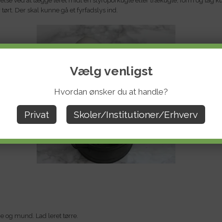
else ved at lægge leret midt en styroporkugle eller trækugle, form og tag 
 tørt. Der skal kunne gå et fyrfadslys ind.
Vælg venligst
Hvordan ønsker du at handle?
Privat
Skoler/Institutioner/Erhverv
jne og mund. Lad leret tørre.