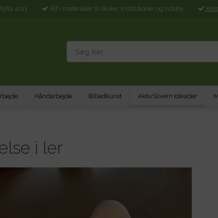
7582 4111
Alt i materialer til skoler, institutioner og hobby
Bet
rbejde
Håndarbejde
Billedkunst
AktivSlivern Idésider
M
lse i ler