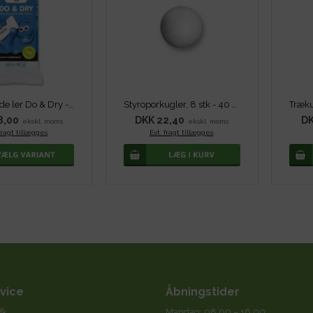
Lufttørrende ler Do & Dry - Hvid
Styroporkugler, 8 stk - 40 mm
8,00
DKK 22,40
DK
ekskl. moms
ekskl. moms
fragt tillægges
.
Evt. fragt tillægges
.
vice
Åbningstider
dk
Mandag: 08.00 – 16.00