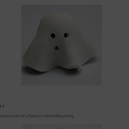
 i
lserne over et fyrfadslys med ledbelysning.