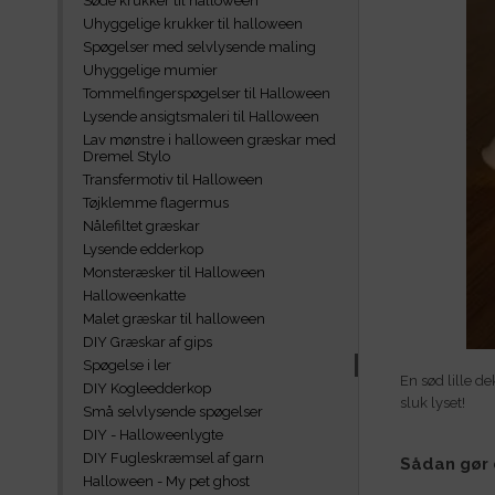
Søde krukker til halloween
Uhyggelige krukker til halloween
Spøgelser med selvlysende maling
Uhyggelige mumier
Tommelfingerspøgelser til Halloween
Lysende ansigtsmaleri til Halloween
Lav mønstre i halloween græskar med
Dremel Stylo
Transfermotiv til Halloween
Tøjklemme flagermus
Nålefiltet græskar
Lysende edderkop
Monsteræsker til Halloween
Halloweenkatte
Malet græskar til halloween
DIY Græskar af gips
Spøgelse i ler
En sød lille d
DIY Kogleedderkop
sluk lyset!
Små selvlysende spøgelser
DIY - Halloweenlygte
DIY Fugleskræmsel af garn
Sådan gør 
Halloween - My pet ghost