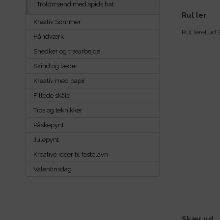
Troldmænd med spids hat
Rul ler
Kreativ Sommer
Rul leret ud
Håndværk
Snedker og træarbejde
Skind og læder
Kreativ med papir
Filtede skåle
Tips og teknikker
Påskepynt
Julepynt
Kreative ideer til fastelavn
Valentinsdag
Skær ud