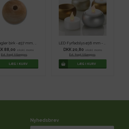
Trækugler birk - ø37 mm, 20 stk
LED Fyrfadslys ø38 mm - 4 stk
K 88,00
DKK 20,80
ekskl. moms
ekskl. moms
Evt. fragt tillægges
.
Evt. fragt tillægges
.
Nyhedsbrev