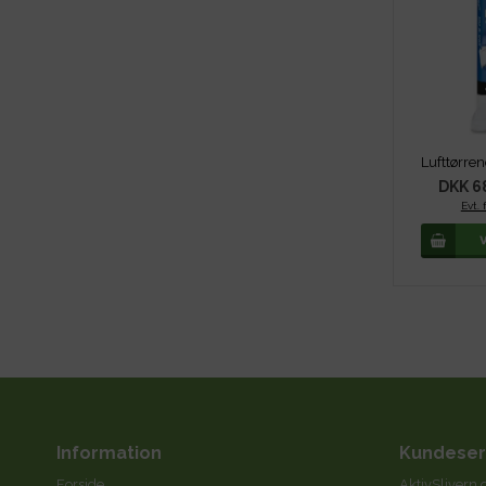
DKK 6
Evt. 
Information
Kundeser
Forside
AktivSlivern.