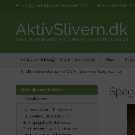
Fri fragt på træpakker i hele Danmark
Kundeservice +45 
Håndværk & Design - Sløjd + håndarbejde
Sløjd
Glasa
AktivSlivern Idésider
»
DIY Halloween
»
Spøgelse i ler
Spøge
AktivSlivern Idésider
DIY Halloween
Halloween kort - Flagermus
Halloween Guirlande DIY
Garn spøgelse til Halloween
DIY husspøgelse til Halloween