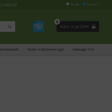
al med EAN
Privat
Erhverv
0
Kurv: 0,00 DKK
arkedsplads
Skoler/institutioner login
Kataloger mm.