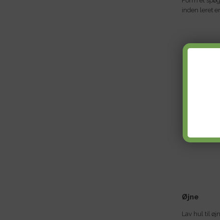
Form et spøg
inden leret er
Øjne
Lav hul til ø