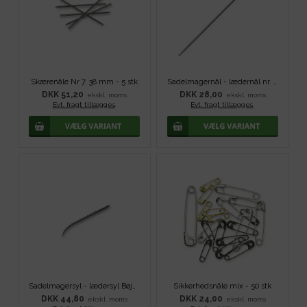
Skærenåle Nr 7. 38 mm - 5 stk
Sadelmagernål - lædernål nr. 1 - 5 stk
DKK 51,20
DKK 28,00
ekskl. moms
ekskl. moms
Evt. fragt tillægges
.
Evt. fragt tillægges
.
Sadelmagersyl - lædersyl Bøjet, rundslibet
Sikkerhedsnåle mix - 50 stk
DKK 44,80
DKK 24,00
ekskl. moms
ekskl. moms