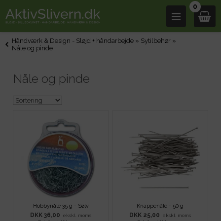
0
Håndværk & Design - Sløjd + håndarbejde
»
Sytilbehør
»
Nåle og pinde
Nåle og pinde
Hobbynåle 35 g - Sølv
Knappenåle - 50 g
DKK 36,00
DKK 25,00
ekskl. moms
ekskl. moms