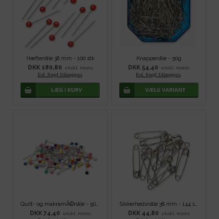
Hæftenåle 38 mm - 100 stk
Knappenåle - 50g
DKK 180,80
DKK 54,40
ekskl. moms
ekskl. moms
Evt. fragt tillægges
.
Evt. fragt tillægges
.
Quilt- og makramÃ©nåle - 500 stk
Sikkerhedsnåle 38 mm - 144 stk
DKK 74,40
DKK 44,80
ekskl. moms
ekskl. moms