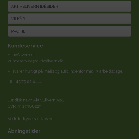
AKTIVSLIVERN IDÉSIDER
VILKÅR
PROFIL
Kundeservice
AktivSlivern.dk
kundeservice@aktivslivern.dk
Vi svarer hurtigt på mails og altid indenfor max. 3 arbejdsdage.
Tlf.
+45 75 82 41 11
Juridisk navn AktivSlivern ApS
CVR nr. 27988229
Vedr. fortrydelse -
læs her
.
Åbningstider