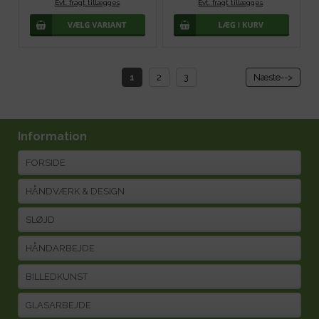
Evt. fragt tillægges
.
Evt. fragt tillægges
.
1
2
3
Næste-->
Information
FORSIDE
HÅNDVÆRK & DESIGN
SLØJD
HÅNDARBEJDE
BILLEDKUNST
GLASARBEJDE