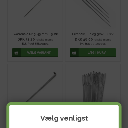
Skærenåle Nr 5. 45 mm - 5 stk
Filtenåle, Fin og grov - 4 stk
DKK 51,20
DKK 48,00
ekskl. moms
ekskl. moms
Evt. fragt tillægges
.
Evt. fragt tillægges
.
Vælg venligst
Filtenåle, Grove - 10 stk
Stramaj/stoppenåle - Nr. 22
DKK 58,40
DKK 30,40
ekskl. moms
ekskl. moms