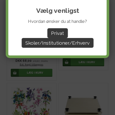
Vælg venligst
Hvordan ønsker du at handle?
Privat
Skoler/Institutioner/Erhverv
Transferark - Blade og blomster
DKK 34,40
ekskl. moms
Evt. fragt tillægges
.
Pincet sæt - 4 stk
DKK 68,00
ekskl. moms
Evt. fragt tillægges
.