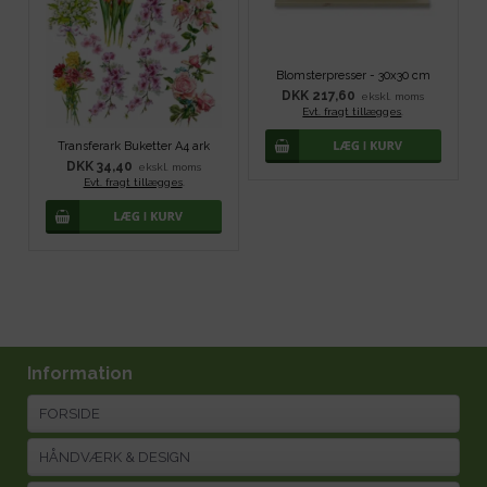
Blomsterpresser - 30x30 cm
DKK 217,60
ekskl. moms
Evt. fragt tillægges
.
Transferark Buketter A4 ark
DKK 34,40
ekskl. moms
Evt. fragt tillægges
.
Information
FORSIDE
HÅNDVÆRK & DESIGN