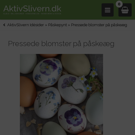
0
AktivSlivern Idésider
»
Påskepynt
»
Pressede blomster på påskeæg
Pressede blomster på påskeæg