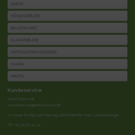
SLØJD
HÅNDARBEJDE
BILLEDKUNST
GLASARBEJDE
AKTIVSLIVERN IDÉSIDER
VILKÅR
PROFIL
Kundeservice
AktivSlivern.dk
kundeservice@aktivslivern.dk
Vi svarer hurtigt på mails og altid indenfor max. 3 arbejdsdage.
Tlf.
+45 75 82 41 11