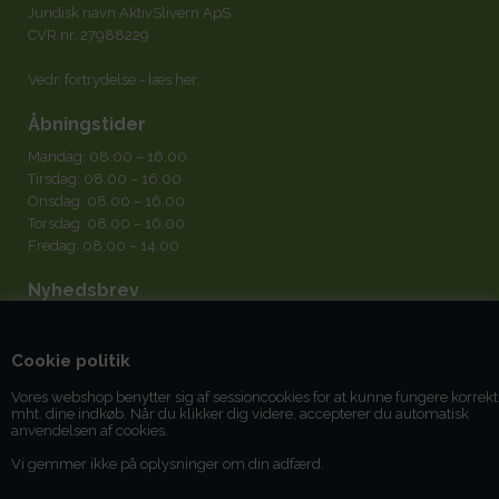
Juridisk navn AktivSlivern ApS
CVR nr. 27988229
Vedr. fortrydelse -
læs her
.
Åbningstider
Mandag: 08.00 – 16.00
Tirsdag: 08.00 – 16.00
Onsdag: 08.00 – 16.00
Torsdag: 08.00 – 16.00
Fredag: 08.00 – 14.00
Nyhedsbrev
Cookie politik
Vores webshop benytter sig af sessioncookies for at kunne fungere korrekt
mht. dine indkøb. Når du klikker dig videre, accepterer du automatisk
Jeg accepterer
betingelserne
anvendelsen af cookies.
Vi gemmer ikke på oplysninger om din adfærd.
Du kan til enhver tid afmelde dig igen.