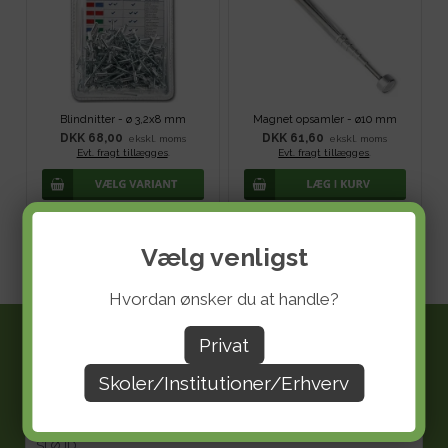
Blindnitter - ø 3,2x8 mm
Magnet opsamler - ø10 mm
DKK 68,00
DKK 61,60
ekskl. moms
ekskl. moms
Evt. fragt tillægges
.
Evt. fragt tillægges
.
Vælg venligst
Hvordan ønsker du at handle?
Information
Privat
FORSIDE
Skoler/Institutioner/Erhverv
HÅNDVÆRK & DESIGN
SLØJD