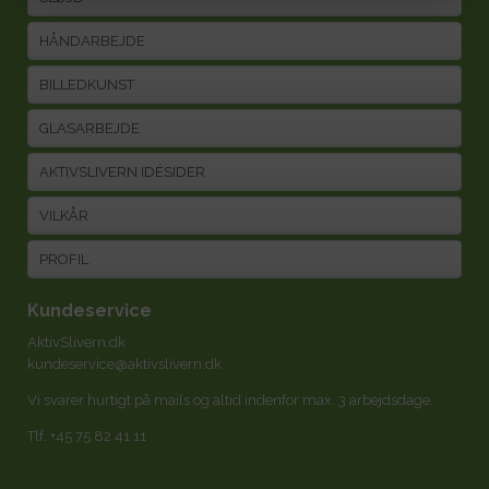
HÅNDARBEJDE
BILLEDKUNST
GLASARBEJDE
AKTIVSLIVERN IDÉSIDER
VILKÅR
PROFIL
Kundeservice
AktivSlivern.dk
kundeservice@aktivslivern.dk
Vi svarer hurtigt på mails og altid indenfor max. 3 arbejdsdage.
Tlf.
+45 75 82 41 11