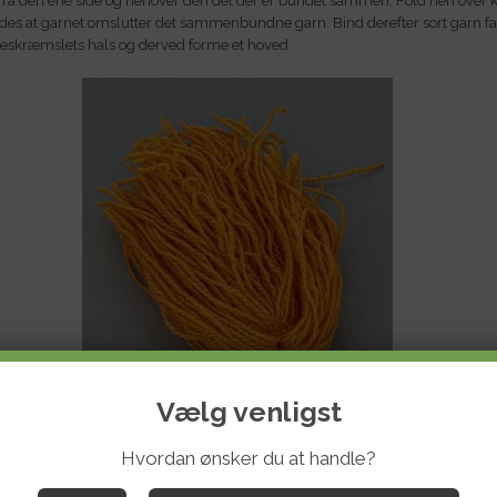
fra den ene side og henover den del der er bundet sammen. Fold hen over
des at garnet omslutter det sammenbundne garn. Bind derefter sort garn fas
eskræmslets hals og derved forme et hoved.
Vælg venligst
Hvordan ønsker du at handle?