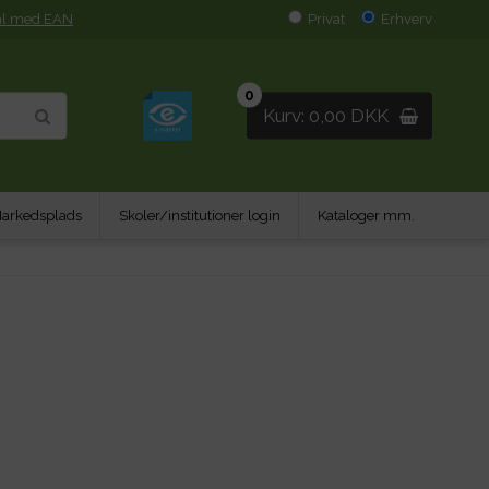
al med EAN
Privat
Erhverv
0
Kurv: 0,00 DKK
arkedsplads
Skoler/institutioner login
Kataloger mm.