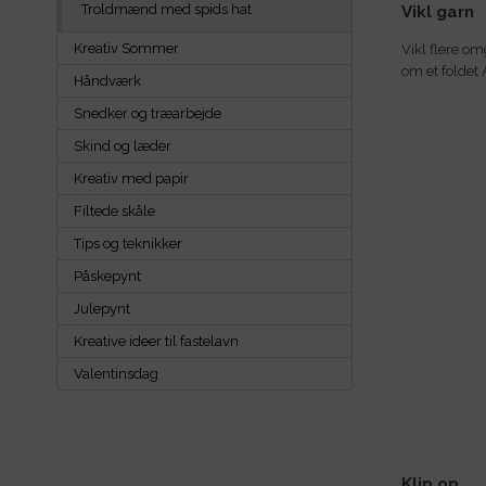
Troldmænd med spids hat
Vikl garn
Kreativ Sommer
Vikl flere om
om et foldet 
Håndværk
Snedker og træarbejde
Skind og læder
Kreativ med papir
Filtede skåle
Tips og teknikker
Påskepynt
Julepynt
Kreative ideer til fastelavn
Valentinsdag
Klip op