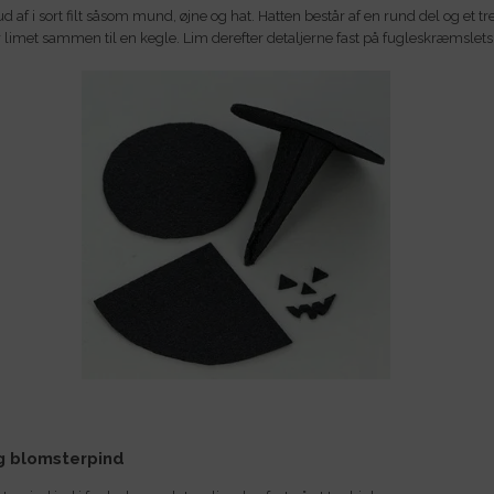
 ud af i sort filt såsom mund, øjne og hat. Hatten består af en rund del og et tr
r limet sammen til en kegle. Lim derefter detaljerne fast på fugleskræmslet
g blomsterpind