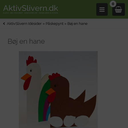
0
AktivSlivern Idésider
»
Påskepynt
»
Bøj en hane
Bøj en hane