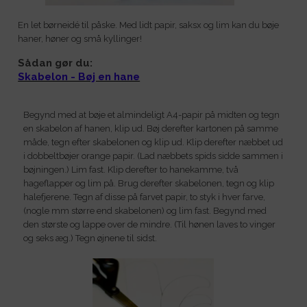
En let børneidé til påske. Med lidt papir, saksx og lim kan du bøje
haner, høner og små kyllinger!
Sådan gør du:
Skabelon - Bøj en hane
Begynd med at bøje et almindeligt A4-papir på midten og tegn
en skabelon af hanen, klip ud. Bøj derefter kartonen på samme
måde, tegn efter skabelonen og klip ud. Klip derefter næbbet ud
i dobbeltbøjer orange papir. (Lad næbbets spids sidde sammen i
bøjningen.) Lim fast. Klip derefter to hanekamme, två
hageflapper og lim på. Brug derefter skabelonen, tegn og klip
halefjerene. Tegn af disse på farvet papir, to styk i hver farve,
(nogle mm større end skabelonen) og lim fast. Begynd med
den største og lappe over de mindre. (Til hønen laves to vinger
og seks æg.) Tegn øjnene til sidst.