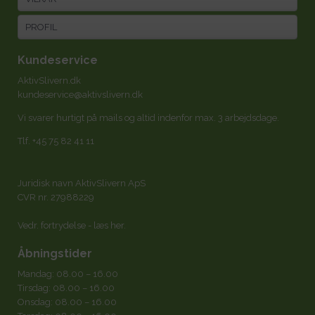
PROFIL
Kundeservice
AktivSlivern.dk
kundeservice@aktivslivern.dk
Vi svarer hurtigt på mails og altid indenfor max. 3 arbejdsdage.
Tlf.
+45 75 82 41 11
Juridisk navn AktivSlivern ApS
CVR nr. 27988229
Vedr. fortrydelse -
læs her
.
Åbningstider
Mandag: 08.00 – 16.00
Tirsdag: 08.00 – 16.00
Onsdag: 08.00 – 16.00