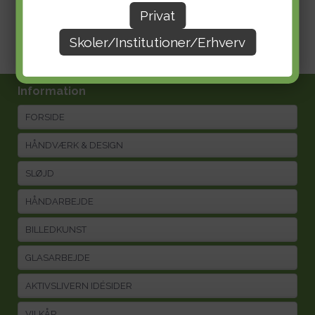
Privat
Skoler/Institutioner/Erhverv
Information
FORSIDE
HÅNDVÆRK & DESIGN
SLØJD
HÅNDARBEJDE
BILLEDKUNST
GLASARBEJDE
AKTIVSLIVERN IDÉSIDER
VILKÅR