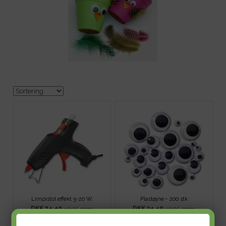
Limpistol effekt 5-20 W.
Plastøjne - 200 stk
DKK 74,40
DKK 34,40
ekskl. moms
ekskl. moms
Evt. fragt tillægges
.
Evt. fragt tillægges
.