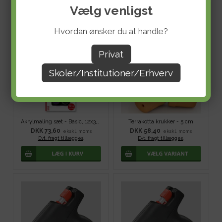
Vælg venligst
Hvordan ønsker du at handle?
Privat
Skoler/Institutioner/Erhverv
Akrylmaling sæt - Basic, 12x3,5 ml
Terrakotta krukker - 5 cm
DKK 73,60
DKK 58,40
ekskl. moms
ekskl. moms
Evt. fragt tillægges
.
Evt. fragt tillægges
.