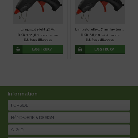
Limpistol effekt 40 W.
Limpistol effekt 7mm lav temp - 20W
DKK 101,60
DKK 68,00
ekskl. moms
ekskl. moms
Evt. fragt tillægges
.
Evt. fragt tillægges
.
Information
FORSIDE
HÅNDVÆRK & DESIGN
SLØJD