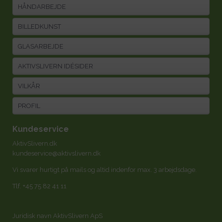
HÅNDARBEJDE
BILLEDKUNST
GLASARBEJDE
AKTIVSLIVERN IDÉSIDER
VILKÅR
PROFIL
Kundeservice
AktivSlivern.dk
kundeservice@aktivslivern.dk
Vi svarer hurtigt på mails og altid indenfor max. 3 arbejdsdage.
Tlf.
+45 75 82 41 11
Juridisk navn AktivSlivern ApS