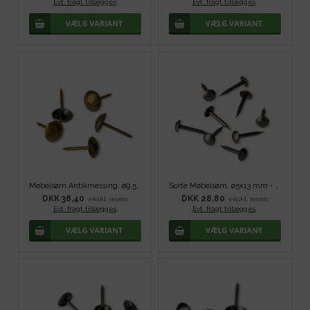
Evt. fragt tillægges
.
Evt. fragt tillægges
.
Møbelsøm Antikmessing, ø9,5x17 mm - 100 stk
Sorte Møbelsøm, ø5x13 mm - 100 stk
DKK 38,40
DKK 28,80
ekskl. moms
ekskl. moms
Evt. fragt tillægges
.
Evt. fragt tillægges
.