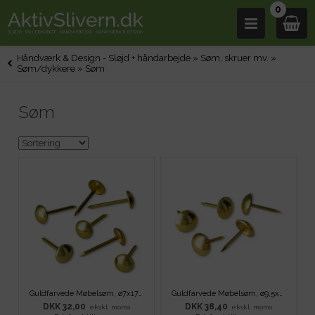
0
Håndværk & Design - Sløjd + håndarbejde
»
Søm, skruer mv.
»
Søm/dykkere
»
Søm
Søm
Guldfarvede Møbelsøm, ø7x17 mm - 100 stk
Guldfarvede Møbelsøm, ø9,5x17 mm - 100 stk
DKK 32,00
DKK 38,40
ekskl. moms
ekskl. moms