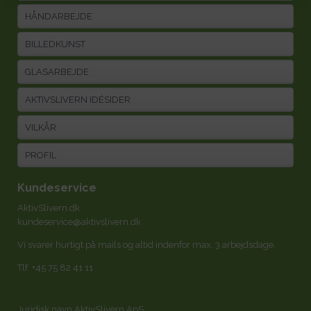
HÅNDARBEJDE
BILLEDKUNST
GLASARBEJDE
AKTIVSLIVERN IDÉSIDER
VILKÅR
PROFIL
Kundeservice
AktivSlivern.dk
kundeservice@aktivslivern.dk
Vi svarer hurtigt på mails og altid indenfor max. 3 arbejdsdage.
Tlf.
+45 75 82 41 11
Juridisk navn AktivSlivern ApS