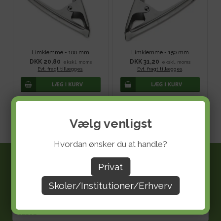
Limklemme - 100 mm
Limklemme - 150 mm
DKK 20,80
DKK 31,20
ekskl. moms
ekskl. moms
Evt. fragt tillægges
.
Evt. fragt tillægges
.
Vælg venligst
Hvordan ønsker du at handle?
Information
Privat
FORSIDE
Skoler/Institutioner/Erhverv
HÅNDVÆRK & DESIGN
SLØJD