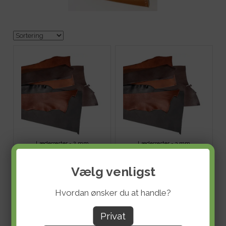
Læderrester - 2 mm
Læderrester - 3 mm
DKK 136,00
DKK 136,00
ekskl. moms
ekskl. moms
Evt. fragt tillægges
.
Evt. fragt tillægges
.
Vælg venligst
Hvordan ønsker du at handle?
Privat