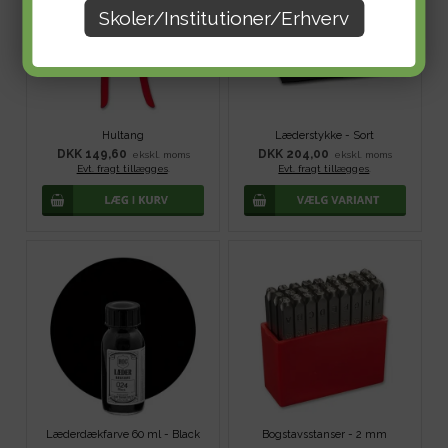
Skoler/Institutioner/Erhverv
Hultang
Læderstykke - Sort
DKK 149,60
DKK 204,00
ekskl. moms
ekskl. moms
Evt. fragt tillægges
.
Evt. fragt tillægges
.
Læderdækfarve 60 ml - Black
Bogstavsstanser - 2 mm