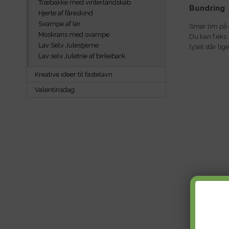
Træbakke med vinterlandskab
Bundring
Hjerte af fåreskind
Svampe af ler
Smør lim på e
Moskrans med svampe
Du kan f.eks
Lav Selv Julestjerne
lyset står lige
Lav selv Juletræ af birkebark
Kreative ideer til fastelavn
Valentinsdag