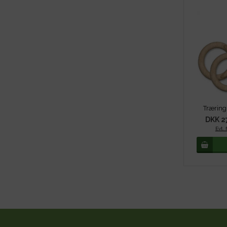
Træring
DKK 2
Evt. 