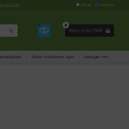
al med EAN
Privat
Erhverv
0
Kurv: 0,00 DKK
arkedsplads
Skoler/institutioner login
Kataloger mm.