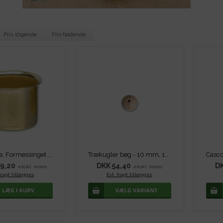
Pris stigende
Pris faldende
Lysholdere, Formessinget - Â¯21 mm
Trækugler bøg - 10 mm, 100 stk
9,20
DKK 54,40
DK
ekskl. moms
ekskl. moms
fragt tillægges
.
Evt. fragt tillægges
.