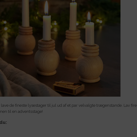
lave de fineste lysestager til jul ud af et par velvalgte trægenstande. Lav fir
n til en adventsstage!
du: