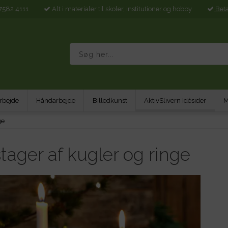
7582 4111
Alt i materialer til skoler, institutioner og hobby
Bet
rbejde
Håndarbejde
Billedkunst
AktivSlivern Idésider
M
ge
tager af kugler og ringe