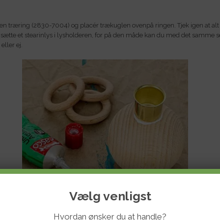
n træring (2830-7004) og placér trækuglen ovenpå ringen. Tjek igen at alt s
. sætte et stearinlys i lysholderen, for på den måde kan du med det samme 
 eller ej.
Vælg venligst
Hvordan ønsker du at handle?