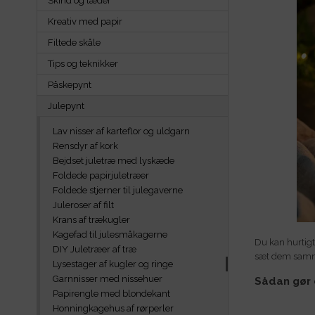
Skind og læder
Kreativ med papir
Filtede skåle
Tips og teknikker
Påskepynt
Julepynt
Lav nisser af karteflor og uldgarn
Rensdyr af kork
Bejdset juletræ med lyskæde
Foldede papirjuletræer
Foldede stjerner til julegaverne
Juleroser af filt
Krans af trækugler
Kagefad til julesmåkagerne
Du kan hurtigt 
DIY Juletræer af træ
sæt dem samme
Lysestager af kugler og ringe
Garnnisser med nissehuer
Sådan gør 
Papirengle med blondekant
Honningkagehus af rørperler