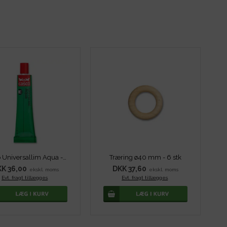
Casco Universallim Aqua - 40 ml
Træring ø40 mm - 6 stk
K 36,00
DKK 37,60
ekskl. moms
ekskl. moms
Evt. fragt tillægges
.
Evt. fragt tillægges
.