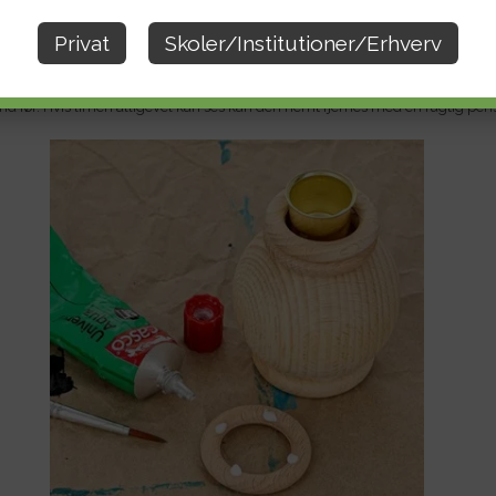
Privat
Skoler/Institutioner/Erhverv
kke
må træringe (6822-7006) fast rundt om lysholderen. Lim ringene fast med li
d før. Hvis limen alligevel kan ses kan den nemt fjernes med en fugtig pens