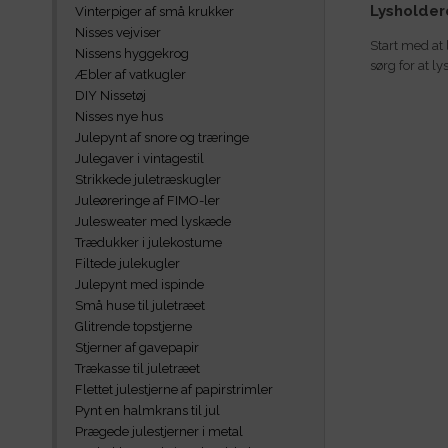
Lysholder
Vinterpiger af små krukker
Nisses vejviser
Start med at 
Nissens hyggekrog
sørg for at l
Æbler af vatkugler
DIY Nissetøj
Nisses nye hus
Julepynt af snore og træringe
Julegaver i vintagestil
Strikkede juletræskugler
Juleøreringe af FIMO-ler
Julesweater med lyskæde
Trædukker i julekostume
Filtede julekugler
Julepynt med ispinde
Små huse til juletræet
Glitrende topstjerne
Stjerner af gavepapir
Trækasse til juletræet
Flettet julestjerne af papirstrimler
Pynt en halmkrans til jul
Prægede julestjerner i metal