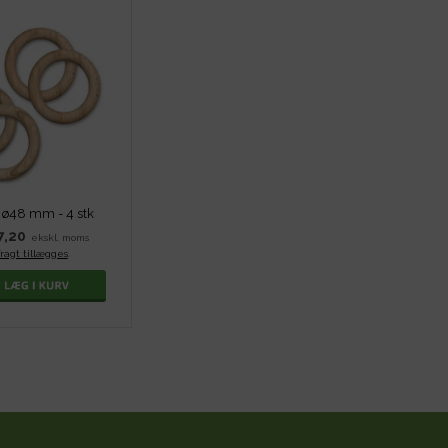
 ø48 mm - 4 stk
7,20
ekskl. moms
fragt tillægges
.