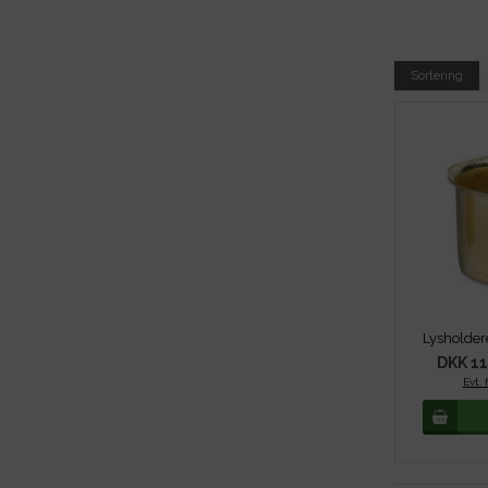
Sortering
DKK 11
Evt. 