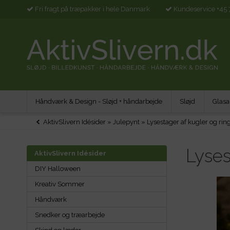
Fri fragt på træpakker i hele Danmark
Kundeservice +45 
Håndværk & Design - Sløjd + håndarbejde
Sløjd
Glasa
AktivSlivern Idésider
»
Julepynt
»
Lysestager af kugler og rin
Lyses
AktivSlivern Idésider
DIY Halloween
Kreativ Sommer
Håndværk
Snedker og træarbejde