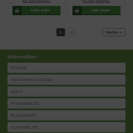
Evt. fragt tillægges
.
Evt. fragt tillægges
.
1
2
Næste-->
Information
FORSIDE
HÅNDVÆRK & DESIGN
SLØJD
HÅNDARBEJDE
BILLEDKUNST
GLASARBEJDE