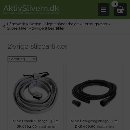
0
Håndværk & Design - Sløjd + håndarbejde
»
Forbrugsvarer
»
Slibeartikler
»
Øvrige slibeartikler
Øvrige slibeartikler
Mirka Betræk til slange - 3,8 m
Mirka Udsugningsslange - 4 m
DKK 704,00
DKK 960,00
ekskl. moms
ekskl. moms