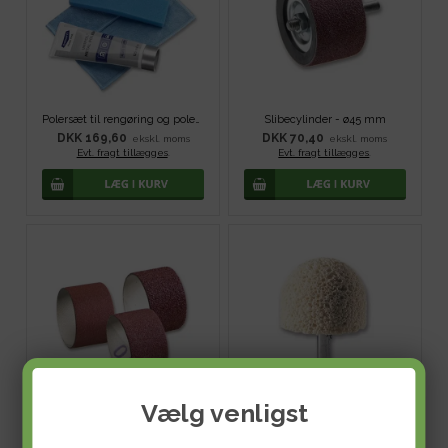
Polersæt til rengøring og polering
Slibecylinder - ø45 mm
DKK 169,60
DKK 70,40
ekskl. moms
ekskl. moms
Evt. fragt tillægges
.
Evt. fragt tillægges
.
Vælg venligst
Slibehylstre
Slibekugle - ø50 mm
DKK 44,80
DKK 122,40
ekskl. moms
ekskl. moms