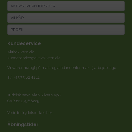
AKTIVSLIVERN IDÉSIDER
VILKÅR
PROFIL
Kundeservice
AktivSlivern.dk
kundeservice@aktivslivern.dk
Vi svarer hurtigt på mails og altid indenfor max. 3 arbejdsdage.
Tlf.
+45 75 82 41 11
Juridisk navn AktivSlivern ApS
CVR nr. 27988229
Vedr. fortrydelse -
læs her
.
Åbningstider