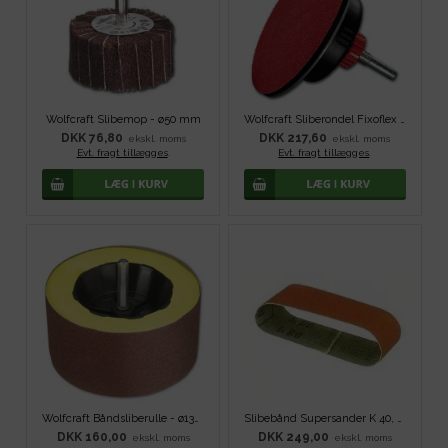
Wolfcraft Slibemop - ø50 mm
Wolfcraft Sliberondel Fixoflex - ø 125 mm
DKK 76,80
DKK 217,60
ekskl. moms
ekskl. moms
Evt. fragt tillægges
.
Evt. fragt tillægges
.
Wolfcraft Båndsliberulle - ø130 mm
Slibebånd Supersander K 40, 65x410 mm, 10 stk
DKK 160,00
DKK 249,00
ekskl. moms
ekskl. moms