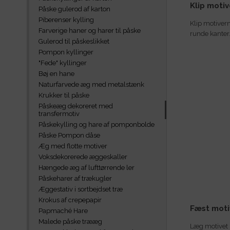
Klip moti
Påske gulerod af karton
Piberenser kylling
Klip motivern
Farverige haner og harer til påske
runde kanter
Gulerod til påskeslikket
Pompon kyllinger
"Fede" kyllinger
Bøj en hane
Naturfarvede æg med metalstænk
Krukker til påske
Påskeæg dekoreret med
transfermotiv
Påskekylling og hare af pomponbolde
Påske Pompon dåse
Æg med flotte motiver
Voksdekorerede æggeskaller
Hængede æg af lufttørrende ler
Påskeharer af trækugler
Æggestativ i sortbejdset træ
Krokus af crepepapir
Fæst moti
Papmaché Hare
Malede påske trææg
Læg motivet i