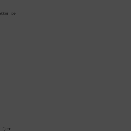
akker i de
. Fjern