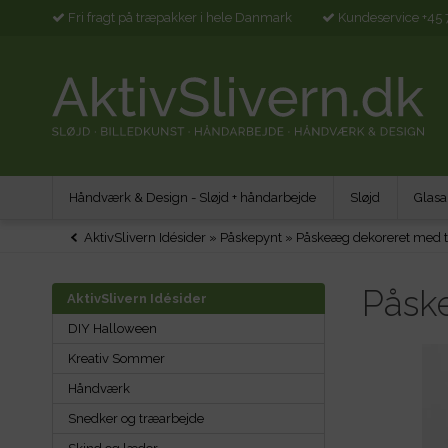
Fri fragt på træpakker i hele Danmark
Kundeservice +45 
Håndværk & Design - Sløjd + håndarbejde
Sløjd
Glasa
AktivSlivern Idésider
»
Påskepynt
»
Påskeæg dekoreret med t
Påsk
AktivSlivern Idésider
DIY Halloween
Kreativ Sommer
Håndværk
Snedker og træarbejde