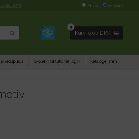
al med EAN
Privat
Erhverv
0
Kurv: 0,00 DKK
arkedsplads
Skoler/institutioner login
Kataloger mm.
motiv