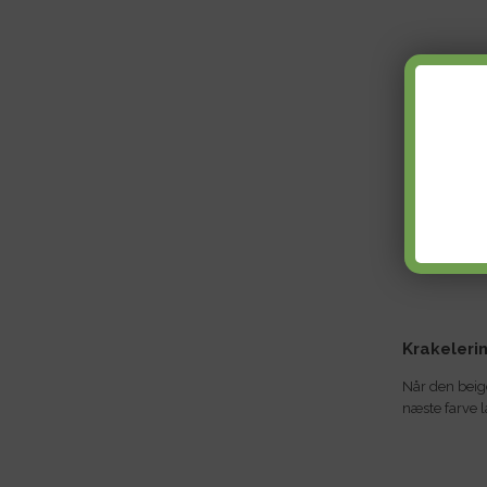
Krakeleri
Når den beige
næste farve 