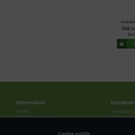
Krakele
DKK 2
Evt. 
Information
Kundeser
Forside
AktivSlivern.
Håndværk & Design
kundeservice
Sløjd
Vi svarer hur
Håndarbejde
3 arbejdsdag
Cookie politik