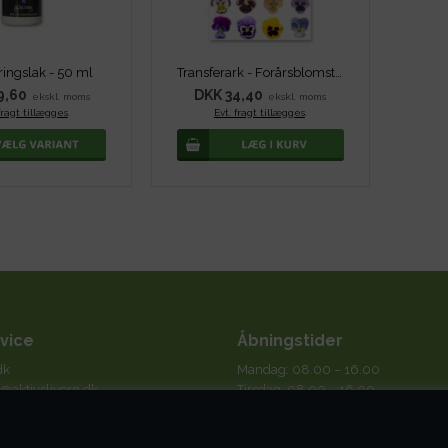
ringslak - 50 ml
Transferark - Forårsblomster
9,60
DKK 34,40
ekskl. moms
ekskl. moms
fragt tillægges
.
Evt. fragt tillægges
.
vice
Åbningstider
dk
Mandag: 08.00 – 16.00
@aktivslivern.dk
Tirsdag: 08.00 – 16.00
Onsdag: 08.00 – 16.00
tigt på mails og altid indenfor max.
Torsdag: 08.00 – 16.00
e.