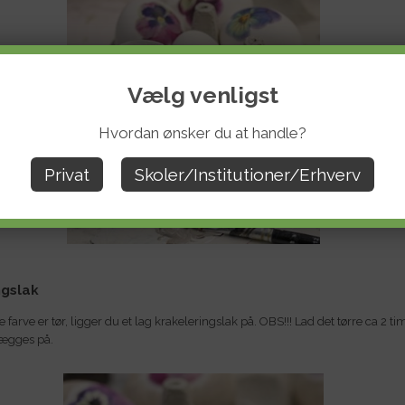
Vælg venligst
Hvordan ønsker du at handle?
Privat
Skoler/Institutioner/Erhverv
ngslak
 farve er tør, ligger du et lag krakeleringslak på. OBS!!! Lad det tørre ca 2 t
lægges på.