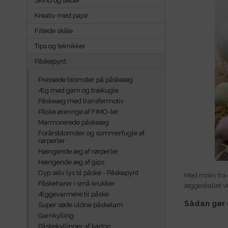
Skind og læder
Kreativ med papir
Filtede skåle
Tips og teknikker
Påskepynt
Pressede blomster på påskeæg
Æg med garn og trækugle
Påskeæg med transfermotiv
Påske øreringe af FIMO-ler
Marmorerede påskeæg
Forårsblomster og sommerfugle af
rørperler
Hængende æg af rørperler
Hængende æg af gips
Dyp selv lys til påske - Påskepynt
Med motiv fra 
Påskeharer i små krukker
æggeskallet v
Æggevarmere til påske
Sådan gør 
Super søde uldne påskelam
Garnkylling
Påskekyllinger af karton