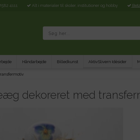
7582 4111
Alt i materialer til skoler, institutioner og hobby
Bet
rbejde
Håndarbejde
Billedkunst
AktivSlivern Idésider
M
ransfermotiv
eæg dekoreret med transfer