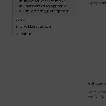
DIY Træklodser med flotte motiver
fugt og event
DIY Forårsblomster af æggebakker
Smukke sommerfugle af crepepapir
Julepynt
Kreative ideer til fastelavn
Valentinsdag
Mal ægge
Ved at bland
kun frem til 