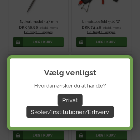
Syl kort model - 47 mm
Limpistol effekt 5-20 W.
DKK 30,80
DKK 74,40
ekskl. moms
ekskl. moms
Evt. fragt tillægges
.
Evt. fragt tillægges
.
Vælg venligst
Hvordan ønsker du at handle?
Privat
Skoler/Institutioner/Erhverv
Træperler af ædeltræ, Â¯ 8 mm - Rød
Faber-Castell Pitt Artist Pen Superfine, sort - ø 0,3 mm
DKK 32,00
DKK 32,00
ekskl. moms
ekskl. moms
Evt. fragt tillægges
.
Evt. fragt tillægges
.