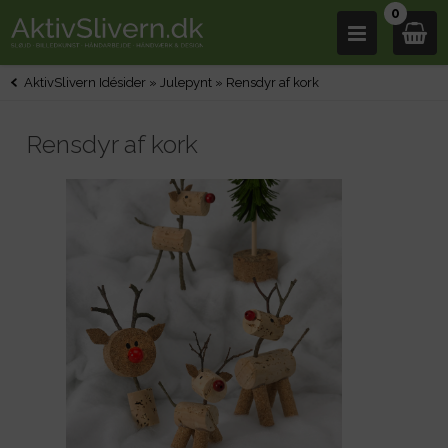
0
AktivSlivern Idésider
»
Julepynt
»
Rensdyr af kork
Rensdyr af kork