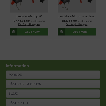
Limpistol effekt 40 W.
Limpistol effekt 7mm lav temp - 20W
DKK 101,60
DKK 68,00
ekskl. moms
ekskl. moms
Evt. fragt tillægges
.
Evt. fragt tillægges
.
Information
FORSIDE
HÅNDVÆRK & DESIGN
SLØJD
HÅNDARBEJDE