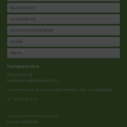
BILLEDKUNST
GLASARBEJDE
AKTIVSLIVERN IDÉSIDER
VILKÅR
PROFIL
Kundeservice
AktivSlivern.dk
kundeservice@aktivslivern.dk
Vi svarer hurtigt på mails og altid indenfor max. 3 arbejdsdage.
Tlf.
+45 75 82 41 11
Juridisk navn AktivSlivern ApS
CVR nr. 27988229