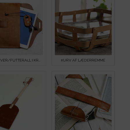
IPAD COVER/FUTTERALL I KRAFTIGT LÆDER
KURV AF LÆDERREMME