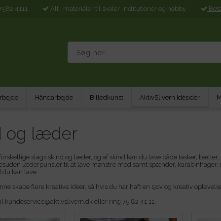
7582 4111
Alt i materialer til skoler, institutioner og hobby
Bet
rbejde
Håndarbejde
Billedkunst
AktivSlivern Idésider
M
d og læder
orskellige slags skind og læder, og af skind kan du lave både tasker, bælter
esuden læderpunsler til at lave mønstre med samt spænder, karabinhager, m
d du kan lave.
nne skabe flere kreative ideer, så hvis du har haft en sjov og kreativ oplevel
il kundeservice@aktivslivern.dk eller ring 75 82 41 11.