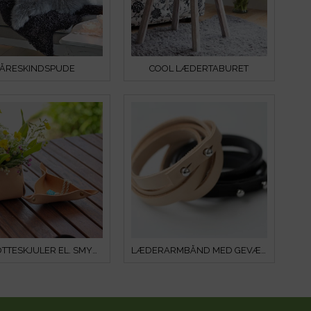
ÅRESKINDSPUDE
COOL LÆDERTABURET
URTEPOTTESKJULER EL. SMYKKESKÅL AF LÆDER
LÆDERARMBÅND MED GEVÆRKNAPPER