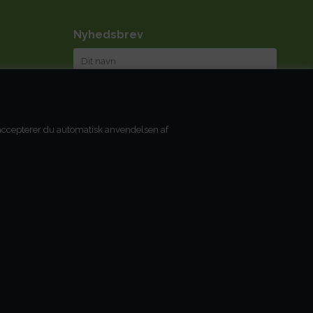
Nyhedsbrev
Jeg accepterer
betingelserne
, accepterer du automatisk anvendelsen af
Du kan til enhver tid afmelde dig igen.