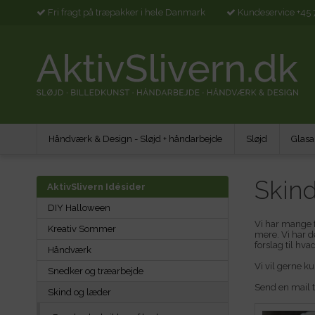
Fri fragt på træpakker i hele Danmark
Kundeservice +45 
Håndværk & Design - Sløjd + håndarbejde
Sløjd
Glasa
Skin
AktivSlivern Idésider
DIY Halloween
Vi har mange f
Kreativ Sommer
mere. Vi har d
forslag til hva
Håndværk
Vi vil gerne ku
Snedker og træarbejde
Send en mail t
Skind og læder