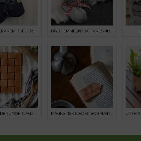
ERAREM I LÆDER
DIY HJEMMESKO AF FÅRESKIND RESTER
F
FLETTET LÆDERUNDERLAG/BORDSKÅNER
MAGNETISK LÆDER BOGMÆRKE