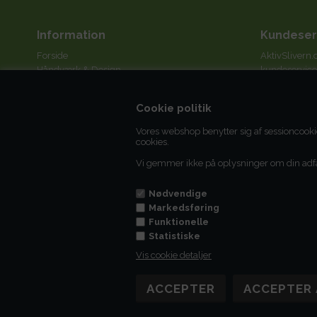
Information
Kundeser
Forside
AktivSlivern.
Håndværk & Design
kundeservice
Sløjd
Vi svarer hur
Håndarbejde
3 arbejdsdag
Cookie politik
Billedkunst
Glasarbejde
Tlf.
+45 75 82
Vores webshop benytter sig af sessioncooki
AktivSlivern Idésider
cookies.
Vilkår
Vi gemmer ikke på oplysninger om din adf
Profil
Juridisk navn
CVR nr. 279
Nødvendige
Markedsføring
Vedr. fortryd
Funktionelle
Statistiske
Vis cookie detaljer