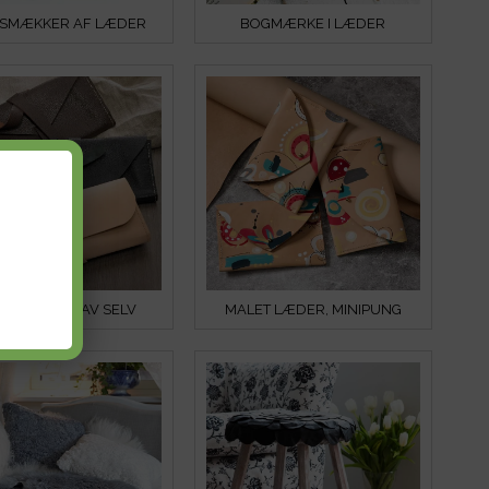
SMÆKKER AF LÆDER
BOGMÆRKE I LÆDER
ERTASKE, LAV SELV
MALET LÆDER, MINIPUNG