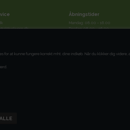
vice
Åbningstider
dk
Mandag: 08.00 – 16.00
@aktivslivern.dk
Tirsdag: 08.00 – 16.00
Onsdag: 08.00 – 16.00
tigt på mails og altid indenfor max.
Torsdag: 08.00 – 16.00
e.
Fredag: 08.00 – 14.00
 41 11
es for at kunne fungere korrekt mht. dine indkøb. Når du klikker dig videre
ærd.
 AktivSlivern ApS
88229
else -
læs her
.