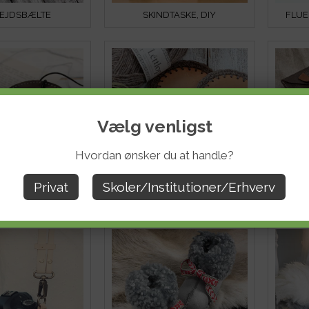
EJDSBÆLTE
SKINDTASKE, DIY
FLUE
Vælg venligst
Hvordan ønsker du at handle?
Privat
Skoler/Institutioner/Erhverv
HOLDER TIL HØRETELEFONER I LÆDER
GLASBRIKKER AF LÆDER OG GARN
LÆD