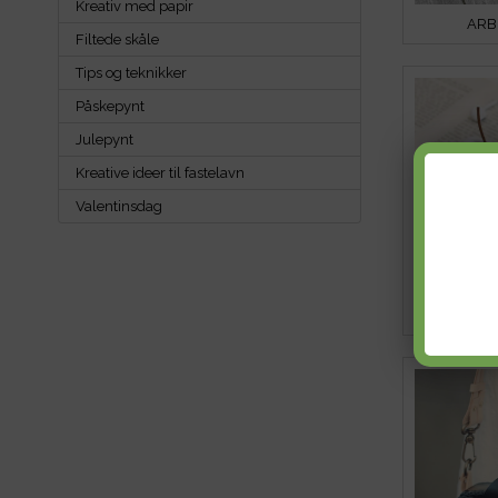
Kreativ med papir
ARB
Filtede skåle
Tips og teknikker
Påskepynt
Julepynt
Kreative ideer til fastelavn
Valentinsdag