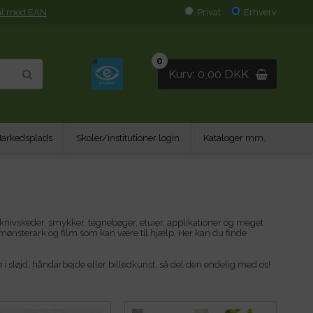
al med EAN
Privat
Erhverv
0
Kurv: 0,00 DKK
arkedsplads
Skoler/institutioner login
Kataloger mm.
, knivskeder, smykker, tegnebøger, etuier, applikationer og meget
ønsterark og film som kan være til hjælp. Her kan du finde
se i sløjd, håndarbejde eller billedkunst, så del den endelig med os!