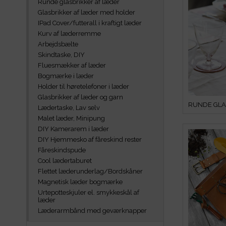
Runde glasbrikker af læder
Glasbrikker af læder med holder
IPad Cover/futterall i kraftigt læder
Kurv af læderremme
Arbejdsbælte
Skindtaske, DIY
Fluesmækker af læder
Bogmærke i læder
Holder til høretelefoner i læder
Glasbrikker af læder og garn
Lædertaske, Lav selv
Malet læder, Minipung
DIY Kamerarem i læder
DIY Hjemmesko af fåreskind rester
Fåreskindspude
Cool lædertaburet
Flettet læderunderlag/Bordskåner
Magnetisk læder bogmærke
Urtepotteskjuler el. smykkeskål af
læder
Læderarmbånd med geværknapper