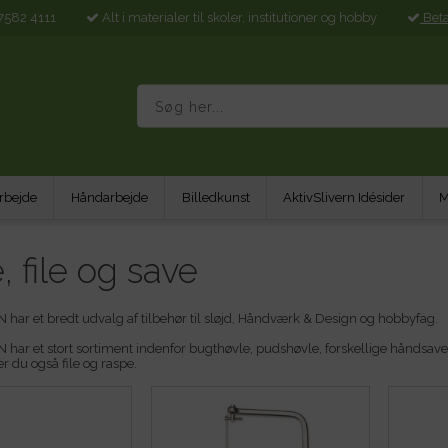
7582 4111
Alt i materialer til skoler, institutioner og hobby
Bet
rbejde
Håndarbejde
Billedkunst
AktivSlivern Idésider
M
, file og save
har et bredt udvalg af tilbehør til sløjd, Håndværk & Design og hobbyfag.
har et stort sortiment indenfor bugthøvle, pudshøvle, forskellige håndsave 
er du også file og raspe.