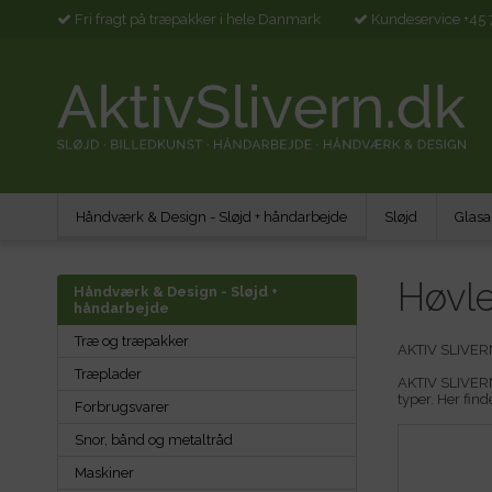
Fri fragt på træpakker i hele Danmark
Kundeservice +45 
Håndværk & Design - Sløjd + håndarbejde
Sløjd
Glasa
Høvle
Håndværk & Design - Sløjd +
håndarbejde
Træ og træpakker
AKTIV SLIVERN 
Træplader
AKTIV SLIVERN 
typer. Her find
Forbrugsvarer
Snor, bånd og metaltråd
Maskiner