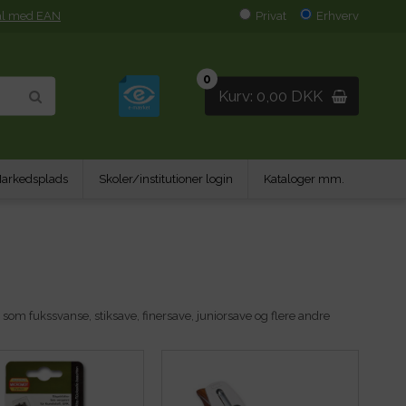
al med EAN
Privat
Erhverv
0
Kurv: 0,00 DKK
arkedsplads
Skoler/institutioner login
Kataloger mm.
som fukssvanse, stiksave, finersave, juniorsave og flere andre