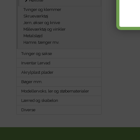
Høvlfile
Tvinger og klemmer
Skrueværktøj
Jern, økser og knive
Måleværktøj og vinkler
Metalsløjd
Hamre, tænger mv.
Tvinger og sakse
Inventar Lervad
Akrylplast plader
Bøger mm.
Modellervoks, ler og støbematerialer
Lærred og skabelon
Diverse