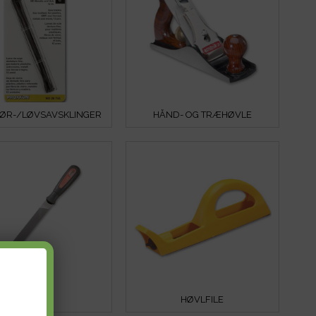
ØR-/LØVSAVSKLINGER
HÅND- OG TRÆHØVLE
FILE
HØVLFILE