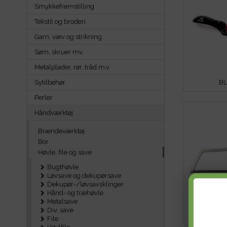
Smykkefremstilling
Tekstil og broderi
Garn, væv og strikning
Søm, skruer mv.
Metalplader, rør, tråd m.v.
Sytilbehør
B
Perler
Håndværktøj
Brændeværktøj
Bor
Høvle, file og save
Bugthøvle
Løvsave og dekupørsave
Dekupør-/løvsavsklinger
Hånd- og træhøvle
Metalsave
Div. save
M
File