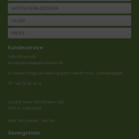
AKTIVSLIVERN IDÉSIDER
VILKÅR
PROFIL
Kundeservice
AktivSlivern.dk
kundeservice@aktivslivern.dk
Vi svarer hurtigt på mails og altid indenfor max. 3 arbejdsdage.
Tlf.
+45 75 82 41 11
Juridisk navn AktivSlivern ApS
CVR nr. 27988229
Vedr. fortrydelse -
læs her
.
Åbningstider