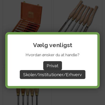
Vælg venligst
Bahco Stemmejernssæt - 6 stk
Drejejern sæt 380-500 mm - 6 stk
DKK 742,40
DKK 3.046,40
ekskl. moms
ekskl. moms
Hvordan ønsker du at handle?
Privat
Skoler/Institutioner/Erhverv