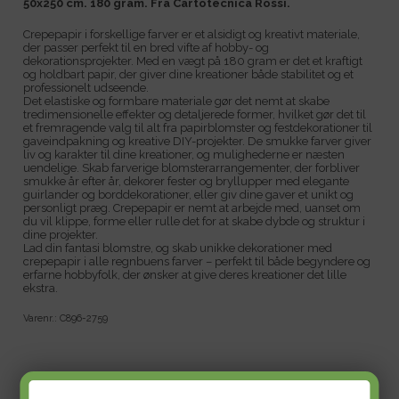
50x250 cm. 180 gram. Fra Cartotecnica Rossi.
Crepepapir i forskellige farver er et alsidigt og kreativt materiale,
der passer perfekt til en bred vifte af hobby- og
dekorationsprojekter. Med en vægt på 180 gram er det et kraftigt
og holdbart papir, der giver dine kreationer både stabilitet og et
professionelt udseende.
Det elastiske og formbare materiale gør det nemt at skabe
tredimensionelle effekter og detaljerede former, hvilket gør det til
et fremragende valg til alt fra papirblomster og festdekorationer til
gaveindpakning og kreative DIY-projekter. De smukke farver giver
liv og karakter til dine kreationer, og mulighederne er næsten
uendelige. Skab farverige blomsterarrangementer, der forbliver
smukke år efter år, dekorer fester og bryllupper med elegante
guirlander og borddekorationer, eller giv dine gaver et unikt og
personligt præg. Crepepapir er nemt at arbejde med, uanset om
du vil klippe, forme eller rulle det for at skabe dybde og struktur i
dine projekter.
Lad din fantasi blomstre, og skab unikke dekorationer med
crepepapir i alle regnbuens farver – perfekt til både begyndere og
erfarne hobbyfolk, der ønsker at give deres kreationer det lille
ekstra.
Varenr.:
C896-2759