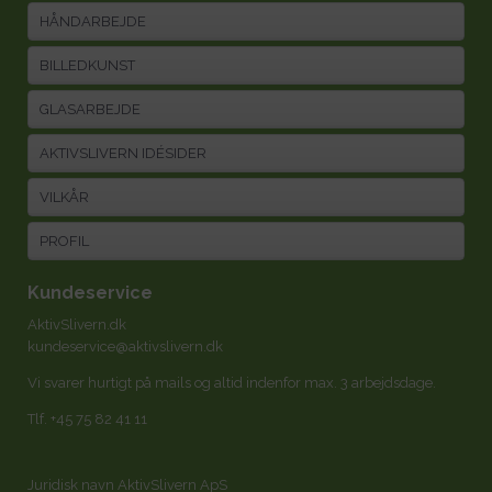
HÅNDARBEJDE
BILLEDKUNST
GLASARBEJDE
AKTIVSLIVERN IDÉSIDER
VILKÅR
PROFIL
Kundeservice
AktivSlivern.dk
kundeservice@aktivslivern.dk
Vi svarer hurtigt på mails og altid indenfor max. 3 arbejdsdage.
Tlf.
+45 75 82 41 11
Juridisk navn AktivSlivern ApS