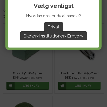
Vælg venligst
Måske er du også interesseret i følgende
Hvordan ønsker du at handle?
produkter
Privat
Skoler/Institutioner/Erhverv
Oasis - 230x110x75 mm
Blomstertråd - Blød 0,9x300 mm
DKK 27,20
DKK 43,20
ekskl. moms
ekskl. moms