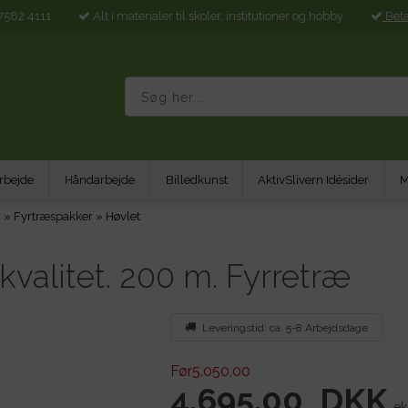
7582 4111
Alt i materialer til skoler, institutioner og hobby
Bet
rbejde
Håndarbejde
Billedkunst
AktivSlivern Idésider
M
r
»
Fyrtræspakker
»
Høvlet
valitet. 200 m. Fyrretræ
Leveringstid: ca. 5-8 Arbejdsdage
Før5.050,00
4.695,00
DKK
ek