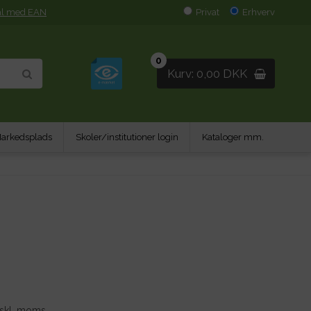
al med EAN
Privat
Erhverv
0
Kurv: 0,00 DKK
arkedsplads
Skoler/institutioner login
Kataloger mm.
skl. moms