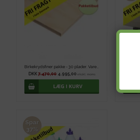
Birkekrydsfiner pakke - 30 plader. Varenr. 485
Succes 
DKK
7.470,00
4.995,00
DKK
7
ekskl. moms
Spar
37%