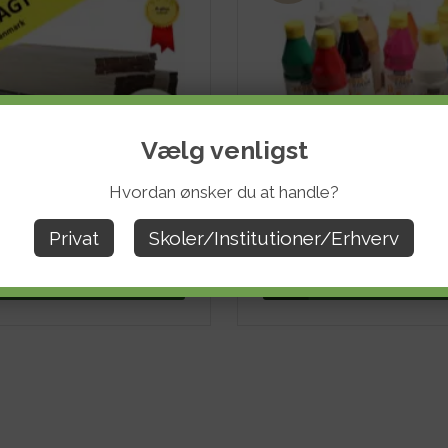
Vælg venligst
Hvordan ønsker du at handle?
træpakke 297 A-plus alt høvlet
Privat
Skoler/Institutioner/Erhverv
.100,00
6.495,00
DKK
480,00
279,00
ekskl. moms
ekskl