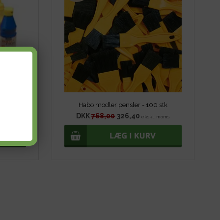
Akrylmaling blank 500ml - 15 flasker frit valg
Habo modler pensler - 100 stk
DKK
768,00
326,40
. moms
ekskl. moms