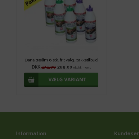
Dana trælim 6 stk. frit valg. pakketilbud
DKK
474,00
299,00
ekskl. moms
Information
Kundeser