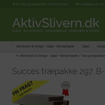
Fri fragt på træpakker i hele Danmark
Kundeservice +45 
Håndværk & Design - Sløjd + håndarbejde
Sløjd
Glasa
Håndværk & Design - Sløjd + håndarbejde
»
Træ og træpakke
Succes træpakke 297. B-k