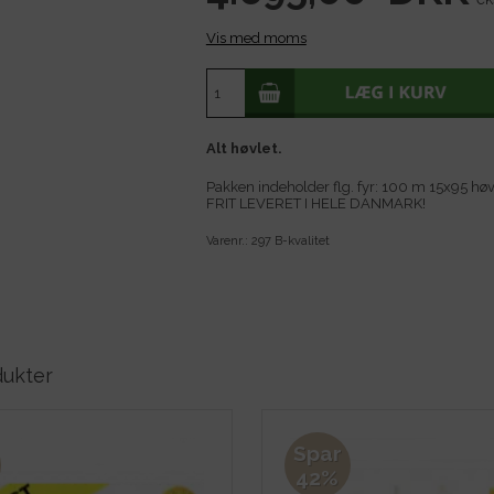
Vis med moms
Alt høvlet.
Pakken indeholder flg. fyr: 100 m 15x95 høv
FRIT LEVERET I HELE DANMARK!
Varenr.:
297 B-kvalitet
dukter
Spar
42%