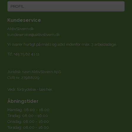
PROFIL
Kundeservice
AktivSlivern.dk
kundeservice@aktivslivern.dk
Vi svarer hurtigt på mails og altid indenfor max. 3 arbejdsdage.
Tlf.
+45 75 82 41 11
Juridisk navn AktivSlivern ApS
CVR nr. 27988229
Vedr. fortrydelse -
læs her
.
Åbningstider
Mandag: 08.00 – 16.00
Tirsdag: 08.00 – 16.00
Onsdag: 08.00 – 16.00
Torsdag: 08.00 – 16.00