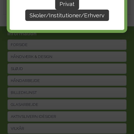
Privat
Skoler/Institutioner/Erhverv
Information
FORSIDE
HÅNDVÆRK & DESIGN
SLØJD
HÅNDARBEJDE
BILLEDKUNST
GLASARBEJDE
AKTIVSLIVERN IDÉSIDER
VILKÅR