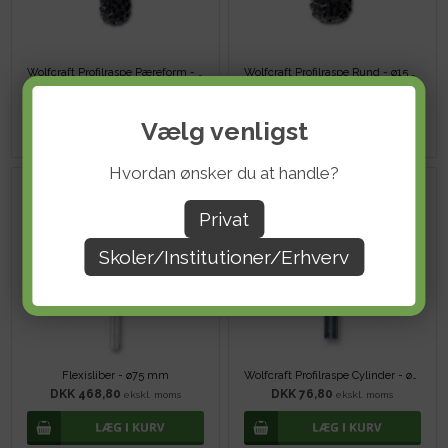
Wolfcraft Profilraspe Pæreform - ø13x22 mm
Wolfcraft Profilraspe Rund - ø15 mm
DKK 44,80
DKK 44,80
ekskl. moms
ekskl. moms
Vælg venligst
Hvordan ønsker du at handle?
Privat
Skoler/Institutioner/Erhverv
Flexisliber - ø75 mm
Wolfcraft Profilraspe Cylinder - ø52 mm
DKK 468,80
DKK 76,80
ekskl. moms
ekskl. moms