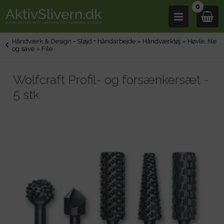
0
Håndværk & Design - Sløjd + håndarbejde
»
Håndværktøj
»
Høvle, file
og save
»
File
Wolfcraft Profil- og forsænkersæt -
5 stk